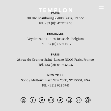
Aller au contenu
Aller à la recherche
Aller au menu
Menu
PARIS
30 rue Beaubourg
75003 Paris, France
Tél. +33 (0)1 42 72 14 10
BRUXELLES
Veydtstraat 13
1060 Brussels, Belgium
Tél. +32 (0)2 537 13 17
PARIS
28 rue du Grenier Saint-Lazare
75003 Paris, France
Tél. +33 (0)1 85 76 55 55
NEW YORK
Soho / Midtown East
New York, NY 10001, USA
Tél. +1 212 922 3745