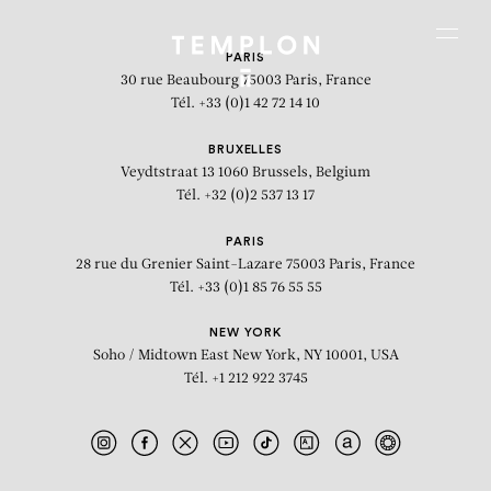
Aller au contenu
Aller à la recherche
Aller au menu
Menu
PARIS
30 rue Beaubourg
75003 Paris, France
Tél. +33 (0)1 42 72 14 10
BRUXELLES
Veydtstraat 13
1060 Brussels, Belgium
Tél. +32 (0)2 537 13 17
PARIS
28 rue du Grenier Saint-Lazare
75003 Paris, France
Tél. +33 (0)1 85 76 55 55
NEW YORK
Soho / Midtown East
New York, NY 10001, USA
Tél. +1 212 922 3745