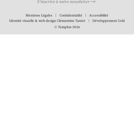
S’inscrire à notre newsletter
Mentions Légales
Confidentialité
Accessibilité
Identité visuelle & web design
Clémentine Tantet
Développement
Grid
© Templon 2026