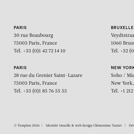
Aller au contenu
Aller à la recherche
Aller au menu
PARIS
BRUXELLE
30 rue Beaubourg
Veydtstraa
75003 Paris, France
1060 Brus
Tél. +33 (0)1 42 72 14 10
Tél. +32 (0
PARIS
NEW YOR
28 rue du Grenier Saint-Lazare
Soho / Mi
75003 Paris, France
New York,
Tél. +33 (0)1 85 76 55 55
Tél. +1 21
© Templon 2026
Identité visuelle & web design
Clémentine Tantet
Dé