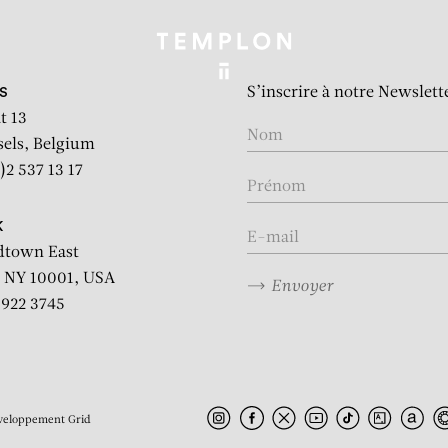
S’inscrire à notre Newslett
S
t 13
sels, Belgium
)2 537 13 17
K
dtown East
 NY 10001, USA
Envoyer
2 922 3745
veloppement
Grid