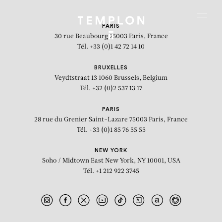
Aller au contenu
Aller à la recherche
Aller au menu
Menu
PARIS
30 rue Beaubourg
75003 Paris, France
Tél. +33 (0)1 42 72 14 10
BRUXELLES
Veydtstraat 13
1060 Brussels, Belgium
Tél. +32 (0)2 537 13 17
PARIS
28 rue du Grenier Saint-Lazare
75003 Paris, France
Tél. +33 (0)1 85 76 55 55
NEW YORK
Soho / Midtown East
New York, NY 10001, USA
Tél. +1 212 922 3745