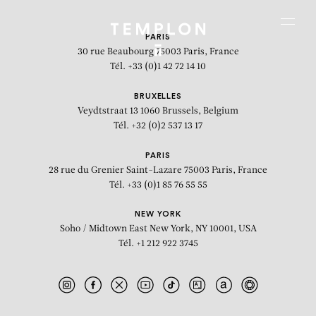
Aller au contenu
Aller à la recherche
Aller au menu
Menu
PARIS
30 rue Beaubourg
75003 Paris, France
Tél. +33 (0)1 42 72 14 10
BRUXELLES
Veydtstraat 13
1060 Brussels, Belgium
Tél. +32 (0)2 537 13 17
PARIS
28 rue du Grenier Saint-Lazare
75003 Paris, France
Tél. +33 (0)1 85 76 55 55
NEW YORK
Soho / Midtown East
New York, NY 10001, USA
Tél. +1 212 922 3745