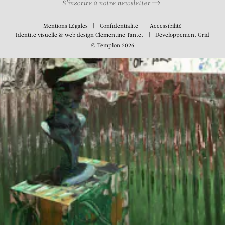
S’inscrire à notre newsletter
Mentions Légales
Confidentialité
Accessibilité
Identité visuelle & web design
Clémentine Tantet
Développement
Grid
© Templon 2026