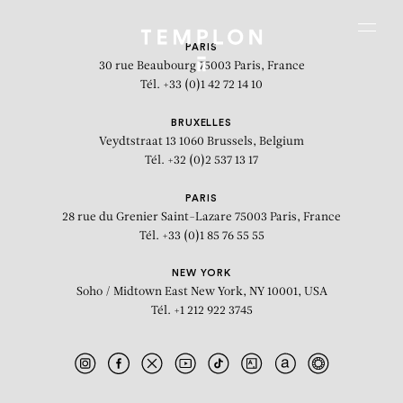
Aller au contenu
Aller à la recherche
Aller au menu
Menu
PARIS
30 rue Beaubourg
75003 Paris, France
Tél. +33 (0)1 42 72 14 10
BRUXELLES
Veydtstraat 13
1060 Brussels, Belgium
Tél. +32 (0)2 537 13 17
PARIS
28 rue du Grenier Saint-Lazare
75003 Paris, France
Tél. +33 (0)1 85 76 55 55
NEW YORK
Soho / Midtown East
New York, NY 10001, USA
Tél. +1 212 922 3745