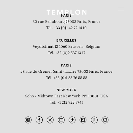
Aller au contenu
Aller à la recherche
Aller au menu
Menu
PARIS
30 rue Beaubourg
75003 Paris, France
Tél. +33 (0)1 42 72 14 10
BRUXELLES
Veydtstraat 13
1060 Brussels, Belgium
Tél. +32 (0)2 537 13 17
PARIS
28 rue du Grenier Saint-Lazare
75003 Paris, France
Tél. +33 (0)1 85 76 55 55
NEW YORK
Soho / Midtown East
New York, NY 10001, USA
Tél. +1 212 922 3745