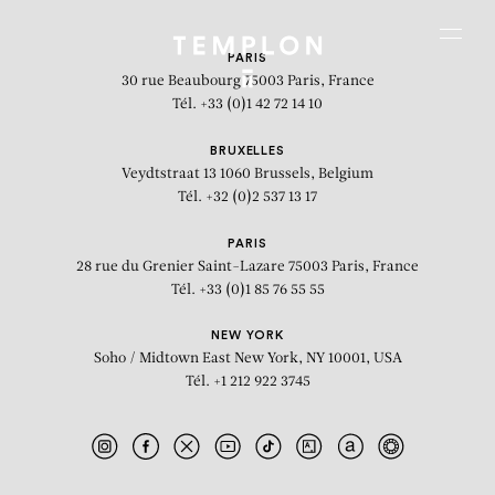
Aller au contenu
Aller à la recherche
Aller au menu
Menu
PARIS
30 rue Beaubourg
75003 Paris, France
Tél. +33 (0)1 42 72 14 10
BRUXELLES
Veydtstraat 13
1060 Brussels, Belgium
Tél. +32 (0)2 537 13 17
PARIS
28 rue du Grenier Saint-Lazare
75003 Paris, France
Tél. +33 (0)1 85 76 55 55
NEW YORK
Soho / Midtown East
New York, NY 10001, USA
Tél. +1 212 922 3745