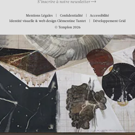
S’inscrire à notre newsletter
Mentions Légales
Confidentialité
Accessibilité
Identité visuelle & web design
Clémentine Tantet
Développement
Grid
© Templon 2026