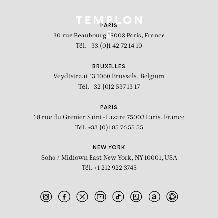
Aller au contenu
Aller à la recherche
Aller au menu
Menu
PARIS
30 rue Beaubourg
75003 Paris, France
Tél. +33 (0)1 42 72 14 10
BRUXELLES
Veydtstraat 13
1060 Brussels, Belgium
Tél. +32 (0)2 537 13 17
PARIS
28 rue du Grenier Saint-Lazare
75003 Paris, France
Tél. +33 (0)1 85 76 55 55
NEW YORK
Soho / Midtown East
New York, NY 10001, USA
Tél. +1 212 922 3745