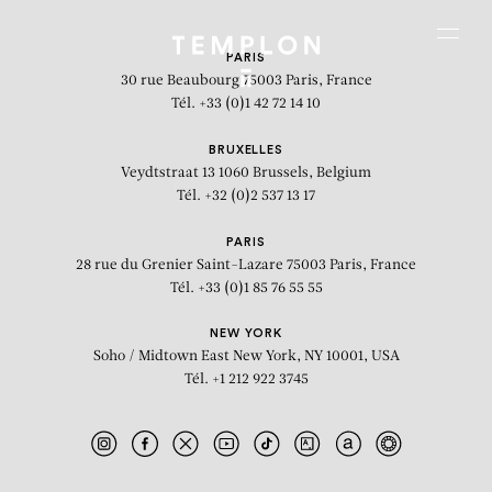
Aller au contenu
Aller à la recherche
Aller au menu
Menu
PARIS
30 rue Beaubourg
75003 Paris, France
Tél. +33 (0)1 42 72 14 10
BRUXELLES
Veydtstraat 13
1060 Brussels, Belgium
Tél. +32 (0)2 537 13 17
PARIS
28 rue du Grenier Saint-Lazare
75003 Paris, France
Tél. +33 (0)1 85 76 55 55
NEW YORK
Soho / Midtown East
New York, NY 10001, USA
Tél. +1 212 922 3745