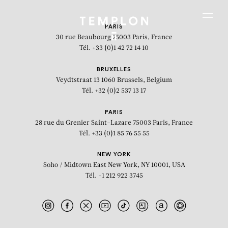
Aller au contenu
Aller à la recherche
Aller au menu
Menu
PARIS
30 rue Beaubourg
75003 Paris, France
Tél. +33 (0)1 42 72 14 10
BRUXELLES
Veydtstraat 13
1060 Brussels, Belgium
Tél. +32 (0)2 537 13 17
PARIS
28 rue du Grenier Saint-Lazare
75003 Paris, France
Tél. +33 (0)1 85 76 55 55
NEW YORK
Soho / Midtown East
New York, NY 10001, USA
Tél. +1 212 922 3745