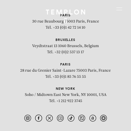
Aller au contenu
Aller à la recherche
Aller au menu
Menu
PARIS
30 rue Beaubourg
75003 Paris, France
Tél. +33 (0)1 42 72 14 10
BRUXELLES
Veydtstraat 13
1060 Brussels, Belgium
Tél. +32 (0)2 537 13 17
PARIS
28 rue du Grenier Saint-Lazare
75003 Paris, France
Tél. +33 (0)1 85 76 55 55
NEW YORK
Soho / Midtown East
New York, NY 10001, USA
Tél. +1 212 922 3745