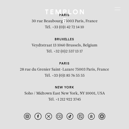
Aller au contenu
Aller à la recherche
Aller au menu
Menu
PARIS
30 rue Beaubourg
75003 Paris, France
Tél. +33 (0)1 42 72 14 10
BRUXELLES
Veydtstraat 13
1060 Brussels, Belgium
Tél. +32 (0)2 537 13 17
PARIS
28 rue du Grenier Saint-Lazare
75003 Paris, France
Tél. +33 (0)1 85 76 55 55
NEW YORK
Soho / Midtown East
New York, NY 10001, USA
Tél. +1 212 922 3745