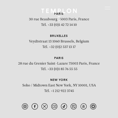
Aller au contenu
Aller à la recherche
Aller au menu
Menu
PARIS
30 rue Beaubourg
75003 Paris, France
Tél. +33 (0)1 42 72 14 10
BRUXELLES
Veydtstraat 13
1060 Brussels, Belgium
Tél. +32 (0)2 537 13 17
PARIS
28 rue du Grenier Saint-Lazare
75003 Paris, France
Tél. +33 (0)1 85 76 55 55
NEW YORK
Soho / Midtown East
New York, NY 10001, USA
Tél. +1 212 922 3745