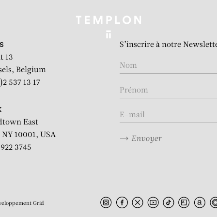
S’inscrire à notre Newslett
S
t 13
sels, Belgium
)2 537 13 17
K
dtown East
 NY 10001, USA
Envoyer
2 922 3745
veloppement
Grid