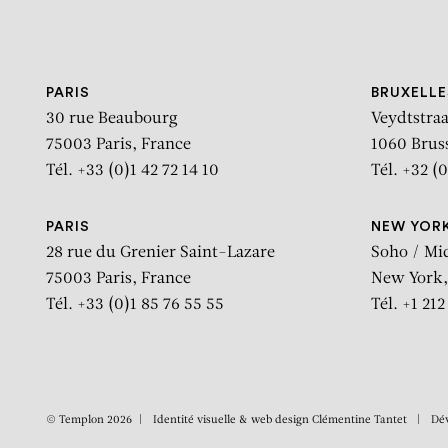
Aller au contenu
Aller à la recherche
Aller au menu
PARIS
BRUXELLE
30 rue Beaubourg
Veydtstraa
75003 Paris, France
1060 Brus
Tél. +33 (0)1 42 72 14 10
Tél. +32 (0
PARIS
NEW YOR
28 rue du Grenier Saint-Lazare
Soho / Mi
75003 Paris, France
New York,
Tél. +33 (0)1 85 76 55 55
Tél. +1 21
© Templon 2026
Identité visuelle & web design
Clémentine Tantet
Dé