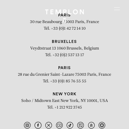
Aller au contenu
Aller à la recherche
Aller au menu
Menu
PARIS
30 rue Beaubourg
75003 Paris, France
Tél. +33 (0)1 42 72 14 10
BRUXELLES
Veydtstraat 13
1060 Brussels, Belgium
Tél. +32 (0)2 537 13 17
PARIS
28 rue du Grenier Saint-Lazare
75003 Paris, France
Tél. +33 (0)1 85 76 55 55
NEW YORK
Soho / Midtown East
New York, NY 10001, USA
Tél. +1 212 922 3745