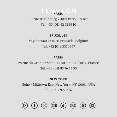
Aller au contenu
Aller à la recherche
Aller au menu
Menu
PARIS
30 rue Beaubourg
75003 Paris, France
Tél. +33 (0)1 42 72 14 10
BRUXELLES
Veydtstraat 13
1060 Brussels, Belgium
Tél. +32 (0)2 537 13 17
PARIS
28 rue du Grenier Saint-Lazare
75003 Paris, France
Tél. +33 (0)1 85 76 55 55
NEW YORK
Soho / Midtown East
New York, NY 10001, USA
Tél. +1 212 922 3745