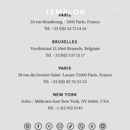
Aller au contenu
Aller à la recherche
Aller au menu
Menu
PARIS
30 rue Beaubourg
75003 Paris, France
Tél. +33 (0)1 42 72 14 10
BRUXELLES
Veydtstraat 13
1060 Brussels, Belgium
Tél. +32 (0)2 537 13 17
PARIS
28 rue du Grenier Saint-Lazare
75003 Paris, France
Tél. +33 (0)1 85 76 55 55
NEW YORK
Soho / Midtown East
New York, NY 10001, USA
Tél. +1 212 922 3745