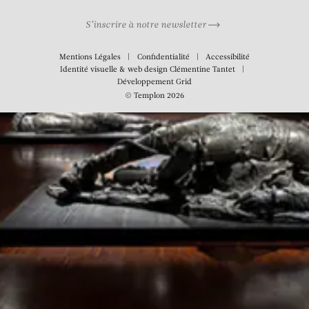
S’inscrire à notre newsletter
Mentions Légales
Confidentialité
Accessibilité
Identité visuelle & web design
Clémentine Tantet
Développement
Grid
© Templon 2026