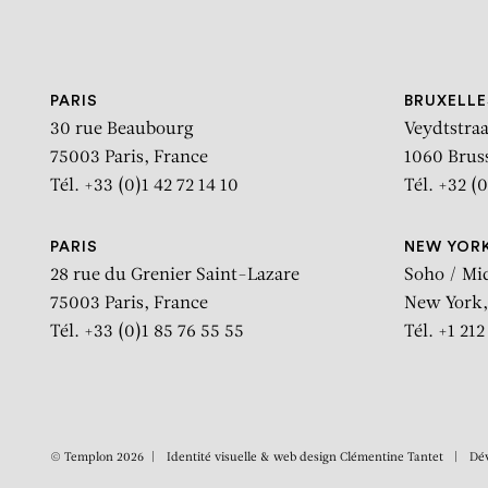
Aller au contenu
Aller à la recherche
Aller au menu
PARIS
BRUXELLE
30 rue Beaubourg
Veydtstraa
75003 Paris, France
1060 Brus
Tél. +33 (0)1 42 72 14 10
Tél. +32 (0
PARIS
NEW YOR
28 rue du Grenier Saint-Lazare
Soho / Mi
75003 Paris, France
New York,
Tél. +33 (0)1 85 76 55 55
Tél. +1 21
© Templon 2026
Identité visuelle & web design
Clémentine Tantet
Dé