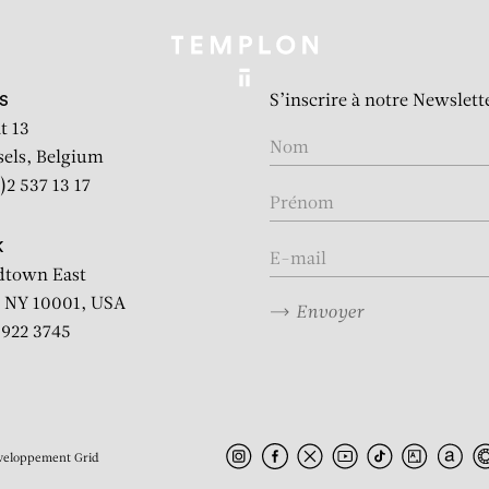
S’inscrire à notre Newslett
S
t 13
sels, Belgium
)2 537 13 17
K
dtown East
 NY 10001, USA
Envoyer
2 922 3745
veloppement
Grid