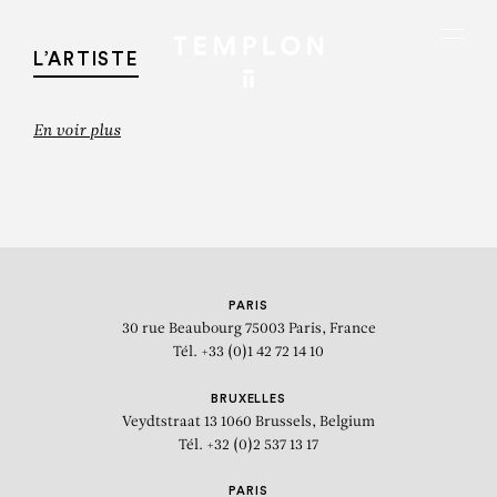
Aller au contenu
Aller à la recherche
Aller au menu
Menu
L’ARTISTE
En voir plus
PARIS
30 rue Beaubourg
75003 Paris, France
Tél. +33 (0)1 42 72 14 10
BRUXELLES
Veydtstraat 13
1060 Brussels, Belgium
VINCENT CORPET
Tél. +32 (0)2 537 13 17
2634 P, 28 IX 95, 25 III 96, h/t (200 x
PARIS