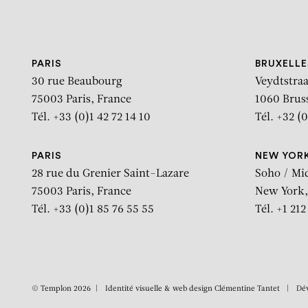
Aller au contenu
Aller à la recherche
Aller au menu
PARIS
BRUXELLE
30 rue Beaubourg
Veydtstraa
75003 Paris, France
1060 Brus
Tél. +33 (0)1 42 72 14 10
Tél. +32 (0
PARIS
NEW YOR
28 rue du Grenier Saint-Lazare
Soho / Mi
75003 Paris, France
New York,
Tél. +33 (0)1 85 76 55 55
Tél. +1 21
© Templon 2026
Identité visuelle & web design
Clémentine Tantet
Dé