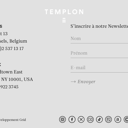
S’inscrire à notre Newslett
S
t 13
sels, Belgium
)2 537 13 17
K
dtown East
 NY 10001, USA
Envoyer
2 922 3745
veloppement
Grid