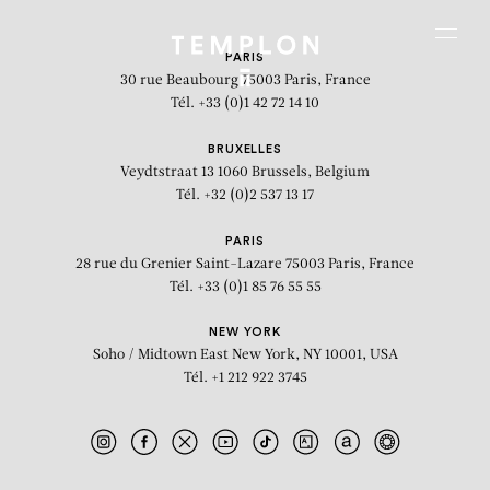
Aller au contenu
Aller à la recherche
Aller au menu
Menu
PARIS
30 rue Beaubourg
75003 Paris, France
Tél. +33 (0)1 42 72 14 10
BRUXELLES
Veydtstraat 13
1060 Brussels, Belgium
Tél. +32 (0)2 537 13 17
PARIS
28 rue du Grenier Saint-Lazare
75003 Paris, France
Tél. +33 (0)1 85 76 55 55
NEW YORK
Soho / Midtown East
New York, NY 10001, USA
Tél. +1 212 922 3745