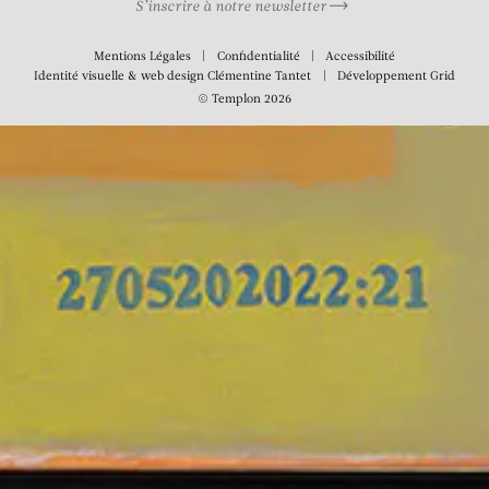
S’inscrire à notre newsletter
Mentions Légales
Confidentialité
Accessibilité
Identité visuelle & web design
Clémentine Tantet
Développement
Grid
© Templon 2026