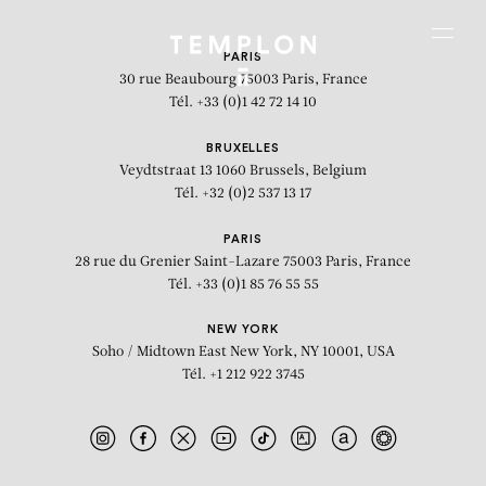
Aller au contenu
Aller à la recherche
Aller au menu
Menu
PARIS
30 rue Beaubourg
75003 Paris, France
Tél. +33 (0)1 42 72 14 10
BRUXELLES
Veydtstraat 13
1060 Brussels, Belgium
Tél. +32 (0)2 537 13 17
PARIS
28 rue du Grenier Saint-Lazare
75003 Paris, France
Tél. +33 (0)1 85 76 55 55
NEW YORK
Soho / Midtown East
New York, NY 10001, USA
Tél. +1 212 922 3745