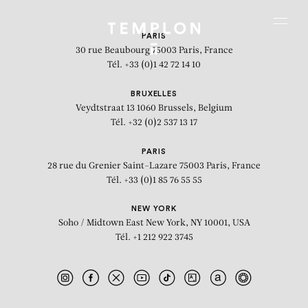
Aller au contenu
Aller à la recherche
Aller au menu
Menu
PARIS
30 rue Beaubourg
75003 Paris, France
Tél. +33 (0)1 42 72 14 10
BRUXELLES
Veydtstraat 13
1060 Brussels, Belgium
Tél. +32 (0)2 537 13 17
PARIS
28 rue du Grenier Saint-Lazare
75003 Paris, France
Tél. +33 (0)1 85 76 55 55
NEW YORK
Soho / Midtown East
New York, NY 10001, USA
Tél. +1 212 922 3745