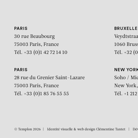
Aller au contenu
Aller à la recherche
Aller au menu
PARIS
BRUXELLE
30 rue Beaubourg
Veydtstraa
75003 Paris, France
1060 Brus
Tél. +33 (0)1 42 72 14 10
Tél. +32 (0
PARIS
NEW YOR
28 rue du Grenier Saint-Lazare
Soho / Mi
75003 Paris, France
New York,
Tél. +33 (0)1 85 76 55 55
Tél. +1 21
© Templon 2026
Identité visuelle & web design
Clémentine Tantet
Dé