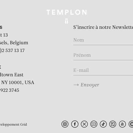
S’inscrire à notre Newslett
S
t 13
sels, Belgium
)2 537 13 17
K
dtown East
 NY 10001, USA
Envoyer
2 922 3745
veloppement
Grid