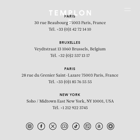
Aller au contenu
Aller à la recherche
Aller au menu
Menu
PARIS
30 rue Beaubourg
75003 Paris, France
Tél. +33 (0)1 42 72 14 10
BRUXELLES
Veydtstraat 13
1060 Brussels, Belgium
Tél. +32 (0)2 537 13 17
PARIS
28 rue du Grenier Saint-Lazare
75003 Paris, France
Tél. +33 (0)1 85 76 55 55
NEW YORK
Soho / Midtown East
New York, NY 10001, USA
Tél. +1 212 922 3745