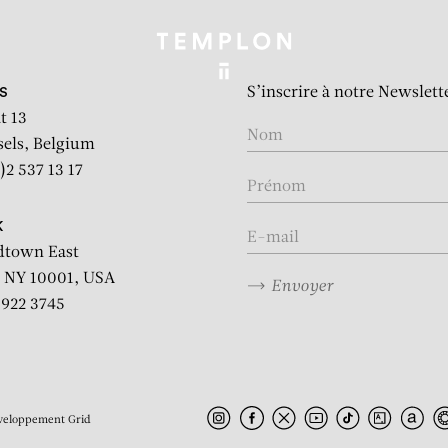
S’inscrire à notre Newslett
S
t 13
sels, Belgium
)2 537 13 17
K
dtown East
 NY 10001, USA
Envoyer
2 922 3745
veloppement
Grid