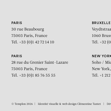
Aller au contenu
Aller à la recherche
Aller au menu
PARIS
BRUXELLE
30 rue Beaubourg
Veydtstraa
75003 Paris, France
1060 Brus
Tél. +33 (0)1 42 72 14 10
Tél. +32 (0
PARIS
NEW YOR
28 rue du Grenier Saint-Lazare
Soho / Mi
75003 Paris, France
New York,
Tél. +33 (0)1 85 76 55 55
Tél. +1 21
© Templon 2026
Identité visuelle & web design
Clémentine Tantet
Dé