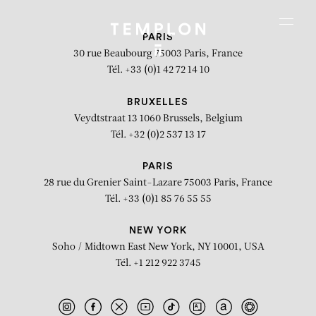
Aller au contenu
Aller à la recherche
Aller au menu
Menu
PARIS
30 rue Beaubourg
75003 Paris, France
Tél. +33 (0)1 42 72 14 10
BRUXELLES
Veydtstraat 13
1060 Brussels, Belgium
Tél. +32 (0)2 537 13 17
PARIS
28 rue du Grenier Saint-Lazare
75003 Paris, France
Tél. +33 (0)1 85 76 55 55
NEW YORK
Soho / Midtown East
New York, NY 10001, USA
Tél. +1 212 922 3745