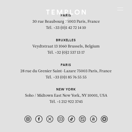
Aller au contenu
Aller à la recherche
Aller au menu
Menu
PARIS
30 rue Beaubourg
75003 Paris, France
Tél. +33 (0)1 42 72 14 10
BRUXELLES
Veydtstraat 13
1060 Brussels, Belgium
Tél. +32 (0)2 537 13 17
PARIS
28 rue du Grenier Saint-Lazare
75003 Paris, France
Tél. +33 (0)1 85 76 55 55
NEW YORK
Soho / Midtown East
New York, NY 10001, USA
Tél. +1 212 922 3745
A Ghost Story