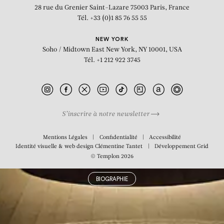
Air-Earth
28 rue du Grenier Saint-Lazare
75003 Paris, France
Tél. +33 (0)1 85 76 55 55
NEW YORK
Soho / Midtown East
New York, NY 10001, USA
Tél. +1 212 922 3745
S’inscrire à notre newsletter
Mentions Légales
Confidentialité
Accessibilité
Identité visuelle & web design
Clémentine Tantet
Développement
Grid
© Templon 2026
BIOGRAPHIE