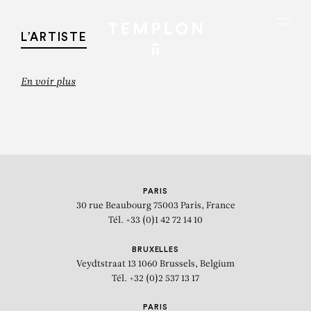
Aller au contenu
Aller à la recherche
Aller au menu
Menu
L’ARTISTE
En voir plus
PARIS
30 rue Beaubourg
75003 Paris, France
Tél. +33 (0)1 42 72 14 10
BRUXELLES
Veydtstraat 13
1060 Brussels, Belgium
Tél. +32 (0)2 537 13 17
JAUME PLENSA
PARIS