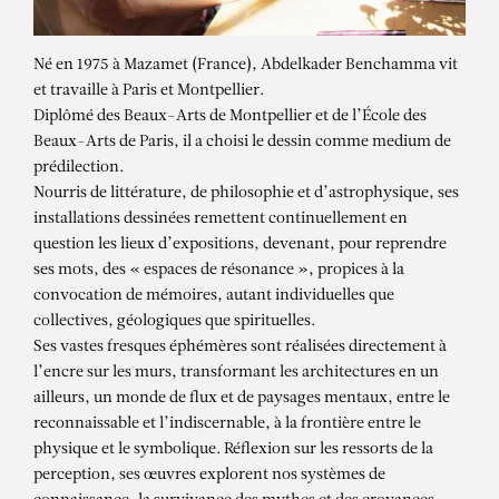
Né en 1975 à Mazamet (France), Abdelkader Benchamma vit
et travaille à Paris et Montpellier.
Diplômé des Beaux-Arts de Montpellier et de l’École des
Beaux-Arts de Paris, il a choisi le dessin comme medium de
prédilection.
Nourris de littérature, de philosophie et d’astrophysique, ses
installations dessinées remettent continuellement en
question les lieux d’expositions, devenant, pour reprendre
ses mots, des « espaces de résonance », propices à la
convocation de mémoires, autant individuelles que
collectives, géologiques que spirituelles.
Ses vastes fresques éphémères sont réalisées directement à
ABDELKADER
l’encre sur les murs, transformant les architectures en un
ailleurs, un monde de flux et de paysages mentaux, entre le
BENCHAMMA
reconnaissable et l’indiscernable, à la frontière entre le
physique et le symbolique. Réflexion sur les ressorts de la
Apocalypse Trees – Dévoilement
perception, ses œuvres explorent nos systèmes de