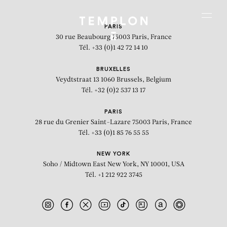
Aller au contenu
Aller à la recherche
Aller au menu
Menu
PARIS
30 rue Beaubourg
75003 Paris, France
Tél. +33 (0)1 42 72 14 10
BRUXELLES
Veydtstraat 13
1060 Brussels, Belgium
Tél. +32 (0)2 537 13 17
PARIS
28 rue du Grenier Saint-Lazare
75003 Paris, France
Tél. +33 (0)1 85 76 55 55
NEW YORK
Soho / Midtown East
New York, NY 10001, USA
Tél. +1 212 922 3745
At the End of the Day