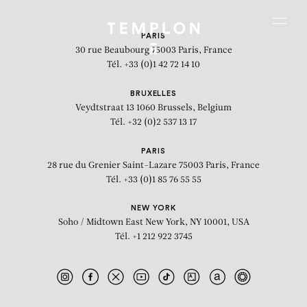
Aller au contenu
Aller à la recherche
Aller au menu
Menu
PARIS
30 rue Beaubourg
75003 Paris, France
Tél. +33 (0)1 42 72 14 10
BRUXELLES
Veydtstraat 13
1060 Brussels, Belgium
Tél. +32 (0)2 537 13 17
PARIS
28 rue du Grenier Saint-Lazare
75003 Paris, France
Tél. +33 (0)1 85 76 55 55
NEW YORK
Soho / Midtown East
New York, NY 10001, USA
Tél. +1 212 922 3745
Baudouin I