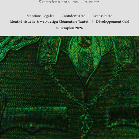
S’inscrire à notre newsletter
Mentions Légales
Confidentialité
Accessibilité
Identité visuelle & web design
Clémentine Tantet
Développement
Grid
© Templon 2026