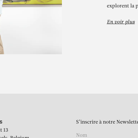
explorent la 
En voir plus
RENÉ WIRTH
Besteck
S’inscrire à notre Newslett
S
t 13