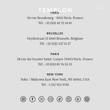
Aller au contenu
Aller à la recherche
Aller au menu
Menu
PARIS
30 rue Beaubourg
75003 Paris, France
Tél. +33 (0)1 42 72 14 10
BRUXELLES
Veydtstraat 13
1060 Brussels, Belgium
Tél. +32 (0)2 537 13 17
PARIS
28 rue du Grenier Saint-Lazare
75003 Paris, France
Tél. +33 (0)1 85 76 55 55
NEW YORK
Soho / Midtown East
New York, NY 10001, USA
Tél. +1 212 922 3745
Black Sebastian Symphony (Silvério
Lopes)