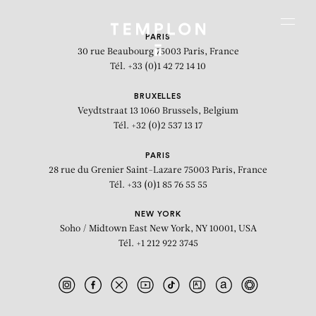
Aller au contenu
Aller à la recherche
Aller au menu
Menu
PARIS
30 rue Beaubourg
75003 Paris, France
Tél. +33 (0)1 42 72 14 10
BRUXELLES
Veydtstraat 13
1060 Brussels, Belgium
Tél. +32 (0)2 537 13 17
PARIS
28 rue du Grenier Saint-Lazare
75003 Paris, France
Tél. +33 (0)1 85 76 55 55
NEW YORK
Soho / Midtown East
New York, NY 10001, USA
Tél. +1 212 922 3745
Blimpies