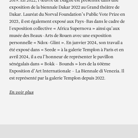
ALIOUNE DIAGNE
2019. En 2022, l’œuvre de Diagne est présentée dans une
exposition de la biennale Dakar 2022 au Grand théâtre de
Bokk – Bounds
Dakar. Lauréat du Norval Foundation’s Public Vote Prize en
2023, il est également exposé aux Pays-Bas dans le cadre de
l'exposition collective « Africa Supernova » ainsi qu’aux
musée des Beaux-Arts de Rouen avec une exposition
personnelle « Ndox-Glint ». En janvier 2024, son travail a
été exposé dans « Seede » à la galerie Templon à Paris et en
avril 2024, il a eu l’honneur de représenter le pavillon
sénégalais dans « Bokk – Bounds » lors de la 60ème
Exposition d’Art Internationale – La Biennale di Venezia. Il
est représenté par la galerie Templon depuis 2022.
En voir plus