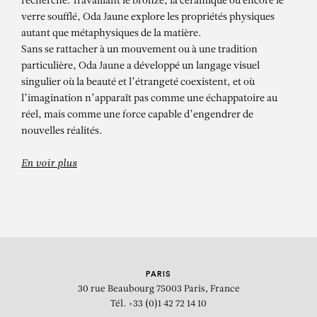
Cache-cache
recherche. Travaillant le bronze, la céramique ou encore le
verre soufflé, Oda Jaune explore les propriétés physiques
autant que métaphysiques de la matière.
Sans se rattacher à un mouvement ou à une tradition
particulière, Oda Jaune a développé un langage visuel
singulier où la beauté et l’étrangeté coexistent, et où
l’imagination n’apparaît pas comme une échappatoire au
réel, mais comme une force capable d’engendrer de
nouvelles réalités.
En voir plus
PARIS
30 rue Beaubourg
75003 Paris, France
Tél. +33 (0)1 42 72 14 10