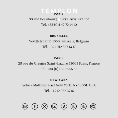
Aller au contenu
Aller à la recherche
Aller au menu
Menu
PARIS
30 rue Beaubourg
75003 Paris, France
Tél. +33 (0)1 42 72 14 10
BRUXELLES
Veydtstraat 13
1060 Brussels, Belgium
Tél. +32 (0)2 537 13 17
PARIS
28 rue du Grenier Saint-Lazare
75003 Paris, France
Tél. +33 (0)1 85 76 55 55
NEW YORK
Soho / Midtown East
New York, NY 10001, USA
Tél. +1 212 922 3745
Champ relationnel de la linguistique