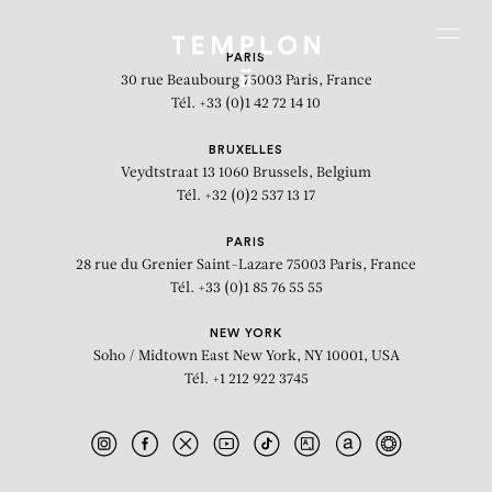
Aller au contenu
Aller à la recherche
Aller au menu
Menu
PARIS
30 rue Beaubourg
75003 Paris, France
Tél. +33 (0)1 42 72 14 10
BRUXELLES
Veydtstraat 13
1060 Brussels, Belgium
Tél. +32 (0)2 537 13 17
PARIS
28 rue du Grenier Saint-Lazare
75003 Paris, France
Tél. +33 (0)1 85 76 55 55
NEW YORK
Soho / Midtown East
New York, NY 10001, USA
Tél. +1 212 922 3745
Dak Cube on Water