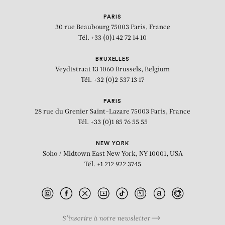
MAO YAN
PARIS
Delacroix Impression
30 rue Beaubourg
75003 Paris, France
Tél. +33 (0)1 42 72 14 10
BRUXELLES
Veydtstraat 13
1060 Brussels, Belgium
Tél. +32 (0)2 537 13 17
PARIS
28 rue du Grenier Saint-Lazare
75003 Paris, France
Tél. +33 (0)1 85 76 55 55
NEW YORK
Soho / Midtown East
New York, NY 10001, USA
Tél. +1 212 922 3745
S’inscrire à notre newsletter