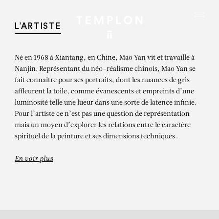
Aller au contenu
Aller à la recherche
Aller au menu
Menu
L’ARTISTE
Né en 1968 à Xiantang, en Chine, Mao Yan vit et travaille à
Nanjin. Représentant du néo-réalisme chinois, Mao Yan se
fait connaître pour ses portraits, dont les nuances de gris
affleurent la toile, comme évanescents et empreints d’une
luminosité telle une lueur dans une sorte de latence infinie.
Pour l’artiste ce n’est pas une question de représentation
mais un moyen d’explorer les relations entre le caractère
spirituel de la peinture et ses dimensions techniques.
En voir plus