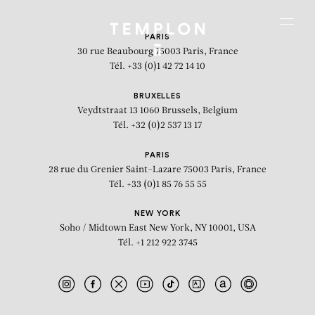
Aller au contenu
Aller à la recherche
Aller au menu
Menu
PARIS
30 rue Beaubourg
75003 Paris, France
Tél. +33 (0)1 42 72 14 10
BRUXELLES
Veydtstraat 13
1060 Brussels, Belgium
Tél. +32 (0)2 537 13 17
PARIS
28 rue du Grenier Saint-Lazare
75003 Paris, France
Tél. +33 (0)1 85 76 55 55
NEW YORK
Soho / Midtown East
New York, NY 10001, USA
Tél. +1 212 922 3745
Delta