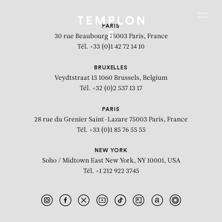
Aller au contenu
Aller à la recherche
Aller au menu
Menu
PARIS
30 rue Beaubourg
75003 Paris, France
Tél. +33 (0)1 42 72 14 10
BRUXELLES
Veydtstraat 13
1060 Brussels, Belgium
Tél. +32 (0)2 537 13 17
PARIS
28 rue du Grenier Saint-Lazare
75003 Paris, France
Tél. +33 (0)1 85 76 55 55
NEW YORK
Soho / Midtown East
New York, NY 10001, USA
Tél. +1 212 922 3745
(Détail)