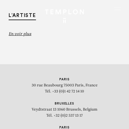
Aller au contenu
Aller à la recherche
Aller au menu
Menu
L’ARTISTE
En voir plus
PARIS
30 rue Beaubourg
75003 Paris, France
Tél. +33 (0)1 42 72 14 10
BRUXELLES
Veydtstraat 13
1060 Brussels, Belgium
MARC ALBERT-LEVIN
Tél. +32 (0)2 537 13 17
Détourné d’un échaffaudage
PARIS