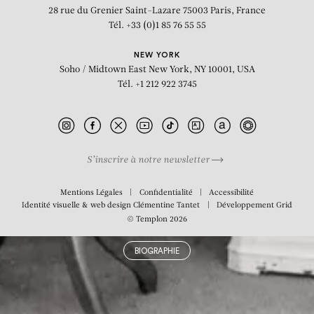
derrière la chambre des Députés
28 rue du Grenier Saint-Lazare
75003 Paris, France
Tél. +33 (0)1 85 76 55 55
NEW YORK
Soho / Midtown East
New York, NY 10001, USA
Tél. +1 212 922 3745
S’inscrire à notre newsletter
Mentions Légales
Confidentialité
Accessibilité
Identité visuelle & web design
Clémentine Tantet
Développement
Grid
© Templon 2026
BIOGRAPHIE