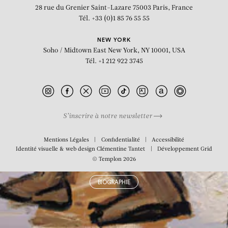
Devant la tombe
28 rue du Grenier Saint-Lazare
75003 Paris, France
Tél. +33 (0)1 85 76 55 55
NEW YORK
Soho / Midtown East
New York, NY 10001, USA
Tél. +1 212 922 3745
S’inscrire à notre newsletter
Mentions Légales
Confidentialité
Accessibilité
Identité visuelle & web design
Clémentine Tantet
Développement
Grid
© Templon 2026
BIOGRAPHIE