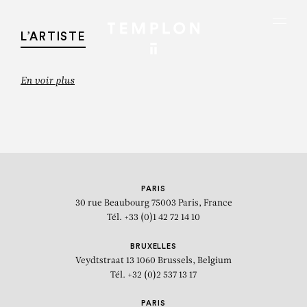
Aller au contenu
Aller à la recherche
Aller au menu
Menu
L’ARTISTE
En voir plus
PARIS
30 rue Beaubourg
75003 Paris, France
Tél. +33 (0)1 42 72 14 10
BRUXELLES
Veydtstraat 13
1060 Brussels, Belgium
Tél. +32 (0)2 537 13 17
KAREL APPEL
PARIS