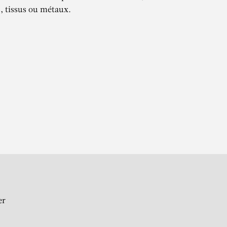
s, tissus ou métaux.
ZE
05
er