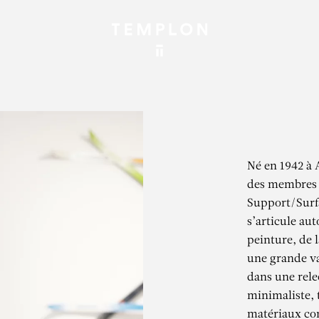
Né en 1942 à 
des membres
Support/Surfa
s’articule aut
peinture, de l
une grande var
dans une relec
minimaliste, 
matériaux con