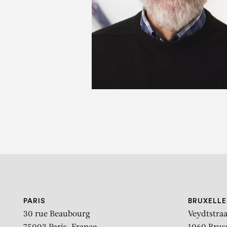
D
D
PARIS
BRUXELLE
30 rue Beaubourg
Veydtstraa