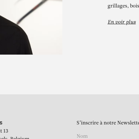
grillages, boi
En voir plus
ANIEL DEZEU
iptyque pour Wang Wei, 20
S’inscrire à notre Newslett
S
t 13