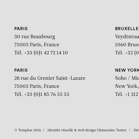
Aller au contenu
Aller à la recherche
Aller au menu
PARIS
BRUXELLE
30 rue Beaubourg
Veydtstraa
75003 Paris, France
1060 Brus
Tél. +33 (0)1 42 72 14 10
Tél. +32 (0
PARIS
NEW YOR
28 rue du Grenier Saint-Lazare
Soho / Mi
75003 Paris, France
New York,
Tél. +33 (0)1 85 76 55 55
Tél. +1 21
© Templon 2026
Identité visuelle & web design
Clémentine Tantet
Dé