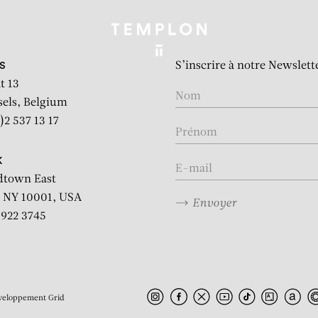
S’inscrire à notre Newslett
S
t 13
sels, Belgium
)2 537 13 17
K
dtown East
 NY 10001, USA
Envoyer
2 922 3745
veloppement
Grid