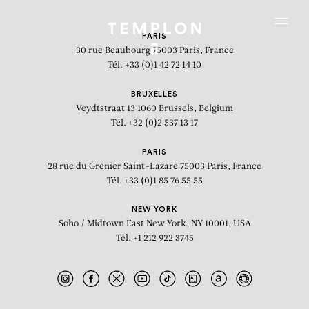
Aller au contenu
Aller à la recherche
Aller au menu
Menu
PARIS
30 rue Beaubourg
75003 Paris, France
Tél. +33 (0)1 42 72 14 10
BRUXELLES
Veydtstraat 13
1060 Brussels, Belgium
Tél. +32 (0)2 537 13 17
PARIS
28 rue du Grenier Saint-Lazare
75003 Paris, France
Tél. +33 (0)1 85 76 55 55
NEW YORK
Soho / Midtown East
New York, NY 10001, USA
Tél. +1 212 922 3745
DR. RÖNTGENSAINT-JUST-
FASHION!