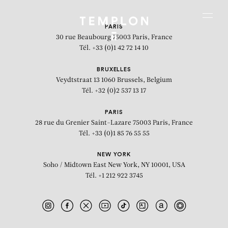
Aller au contenu
Aller à la recherche
Aller au menu
Menu
PARIS
30 rue Beaubourg
75003 Paris, France
Tél. +33 (0)1 42 72 14 10
BRUXELLES
Veydtstraat 13
1060 Brussels, Belgium
Tél. +32 (0)2 537 13 17
PARIS
28 rue du Grenier Saint-Lazare
75003 Paris, France
Tél. +33 (0)1 85 76 55 55
NEW YORK
Soho / Midtown East
New York, NY 10001, USA
Tél. +1 212 922 3745
Egypt Centre (B1783)