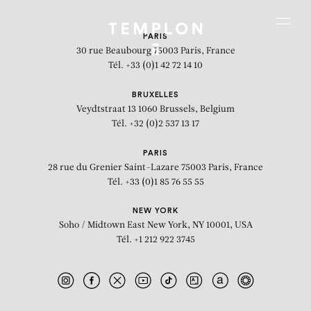
Aller au contenu
Aller à la recherche
Aller au menu
Menu
PARIS
30 rue Beaubourg
75003 Paris, France
Tél. +33 (0)1 42 72 14 10
BRUXELLES
Veydtstraat 13
1060 Brussels, Belgium
Tél. +32 (0)2 537 13 17
PARIS
28 rue du Grenier Saint-Lazare
75003 Paris, France
Tél. +33 (0)1 85 76 55 55
NEW YORK
Soho / Midtown East
New York, NY 10001, USA
Tél. +1 212 922 3745
Emergency Ladder